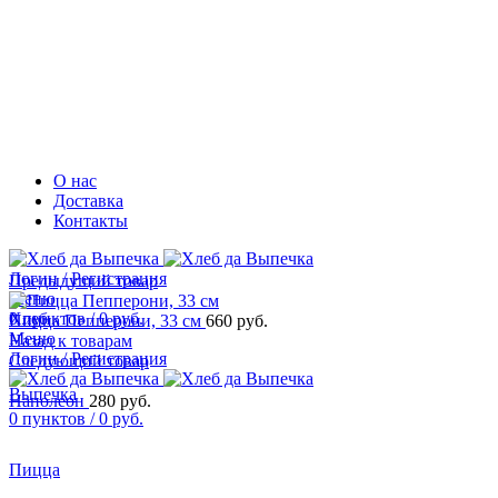
О нас
Доставка
Контакты
Логин / Регистрация
Предыдущий товар
Меню
0
Хлеб
пунктов
/
0
руб.
Пицца Пепперони, 33 см
660
руб.
Меню
Назад к товарам
Логин / Регистрация
Следующий товар
Выпечка
Наполеон
280
руб.
0
пунктов
/
0
руб.
Пицца
Увеличить