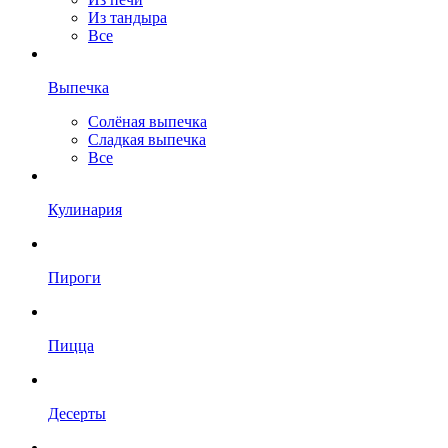
Из тандыра
Все
Выпечка
Солёная выпечка
Сладкая выпечка
Все
Кулинария
Пироги
Пицца
Десерты