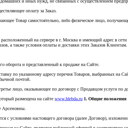
 домашних и иных нужд, не связанных с осуществлением предпр
ествляющее оплату за Заказ.
ающее Товар самостоятельно, либо физическое лицо, получающее
расположенный на сервере в г. Москва и имеющий адрес в сет
ов, а также условия оплаты и доставки этих Заказов Клиентам.
го оборота и представленный к продаже на Сайте.
авку по указанному адресу перечня Товаров, выбранных на Сай
обычной почтой.
третье лицо, оказывающее по договору с Продавцом услуги по до
который размещена на сайте
www.hlebda.ru
1. Общие положения
е Арсеновны.
ется с условиями настоящего договора (далее Договор), изложен
енная на Сайте, являются публичной офертой в соответствии со 