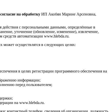
е
согласие на обработку
ИП Акобян Марине Арсеновна,
я действия с персональными данными, определённые в
анение, уточнение (обновление, изменение), извлечение,
м средств автоматизации www.hlebda.ru.
х может осуществлятся в следующих целях:
еспечения в целях регистрации программного обеспечения на
тображению информации;
полнению перед пользователем;
держки;
ерации на www.hlebda.ru.
вки; контактный телефон, сведения об организации, должность,