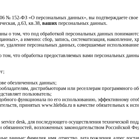
2006 № 152-ФЗ «О персональных данных», вы подтверждаете сво
еская, д.63, кв.38,
ваших
персональных данных.
аны о том, что под обработкой персональных данных понимаютс
нных», а именно: сбор, запись, систематизация, накопление, хр
ние, удаление персональных данных, совершаемые использование
 том, что обработка предоставляемых вами персональных данны
г;
нове обезличенных данных;
ообладателям, дистрибьюторам или реселлерам программного об
дставляет пользователь;
 удобного функционала по его использованию, эффективному о
тельств, принятых www.hlebda.ru в качестве обязательных к ис
 service desk, для последующего осуществления технической под
 обязанностей, возложенных законодательством Российской Фед
ые данные: фамилия, имя, отчество, дата рождения, адрес доста