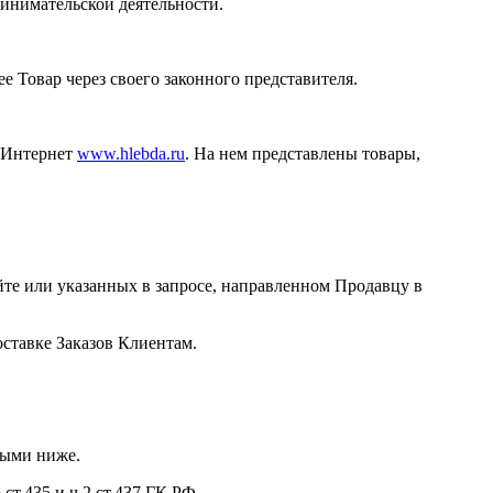
инимательской деятельности.
 Товар через своего законного представителя.
и Интернет
www.hlebda.ru
. На нем представлены товары,
те или указанных в запросе, направленном Продавцу в
ставке Заказов Клиентам.
ными ниже.
ст.435 и ч.2 ст.437 ГК РФ.