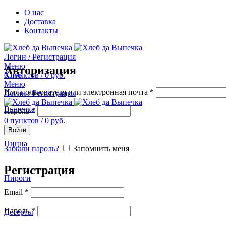
О нас
Доставка
Контакты
Логин / Регистрация
Меню
Авторизация
0
Хлеб
пунктов
/
0
руб.
Меню
Имя пользователя или электронная почта
*
Логин / Регистрация
Выпечка
Пароль
*
0
пунктов
/
0
руб.
Войти
Пицца
Забыли пароль?
Запомнить меня
Регистрация
Пироги
Email
*
Пароль
*
Десерты