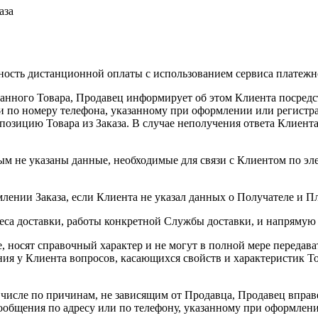
аза
ность дистанционной оплаты с использованием сервиса платежно
казанного Товара, Продавец информирует об этом Клиента посре
 по номеру телефона, указанному при оформлении или регистрац
зицию Товара из Заказа. В случае неполучения ответа Клиента 
ым не указаны данные, необходимые для связи с Клиентом по эле
млении Заказа, если Клиента не указал данных о Получателе и П
реса доставки, работы конкретной Службы доставки, и напрямую 
, носят справочный характер и не могут в полной мере передав
ния у Клиента вопросов, касающихся свойств и характеристик То
м числе по причинам, не зависящим от Продавца, Продавец вправ
ообщения по адресу или по телефону, указанному при оформлени