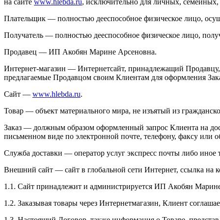
на сайте
www.hlebda.ru
, исключительно для личных, семейных,
Плательщик — полностью дееспособное физическое лицо, осущ
Получатель — полностью дееспособное физическое лицо, получ
Продавец — ИП Акобян Марине Арсеновна.
Интернет-магазин — Интернетсайт, принадлежащий Продавцу, 
предлагаемые Продавцом своим Клиентам для оформления Заказ
Сайт —
www.hlebda.ru
.
Товар — объект материального мира, не изъятый из гражданско
Заказ — должным образом оформленный запрос Клиента на дост
письменном виде по электронной почте, телефону, факсу или 
Служба доставки — оператор услуг экспресс почты либо иное 
Внешний сайт — сайт в глобальной сети Интернет, ссылка на 
1.1. Сайт принадлежит и администрируется ИП Акобян Марин
1.2. Заказывая товары через Интернетмагазин, Клиент соглаша
1.3. Настоящий Договор, также информация о Товаре, представл