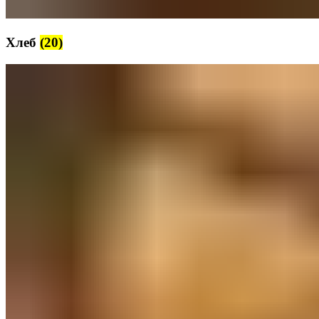
Хлеб
(20)