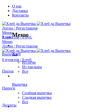
О нас
Доставка
Контакты
Логин / Регистрация
Меню
Меню
0
Хлеб
пунктов
/
0
руб.
Меню
Логин / Регистрация
Хлеб
Выпечка
0
пунктов
/
0
руб.
Из печи
Из тандыра
Пицца
Все
Выпечка
Пироги
Солёная выпечка
Сладкая выпечка
Все
Десерты