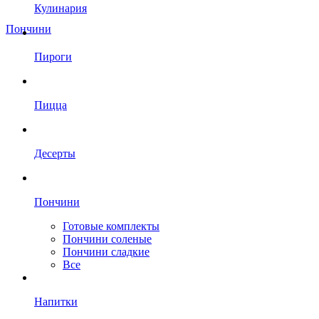
Кулинария
Пончини
Пироги
Пицца
Десерты
Пончини
Готовые комплекты
Пончини соленые
Пончини сладкие
Все
Напитки