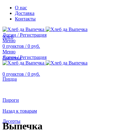
О нас
Доставка
Контакты
Логин / Регистрация
Хлеб
Меню
0
пунктов
/
0
руб.
Меню
Логин / Регистрация
Выпечка
0
пунктов
/
0
руб.
Пицца
Пироги
Назад к товарам
Десерты
Выпечка