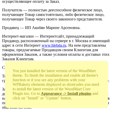
осуществляющее оплату за Заказ.
Получатель — полностью дееспособное физическое лицо,
получающее Товар самостоятельно, либо физическое лицо,
получающее Товар через своего законного представителя.
Продавец — ИП Акобян Марине Арсеновна.
Интернет-магазин — Интернетсайт, принадлежащий
Продавцу, расположенный на сервере в г. Москва и имеющий
адрес в сети Интернет
www.hlebda.ru
. На нем представлены
товары, предлагаемые Продавцом своим Клиентам для
оформления Заказов, а также условия оплаты и доставки этих
Заказов Клиентам.
Сайт —
www.hlebda.ru
.
You just installed the latest version of the WoodMart
theme. To finish the installation and enable all theme's
Товар — объект материального мира, не изъятый из
function or if you see any problems with your
гражданского оборота и представленный к продаже на Сайте.
WPBakery elements displayed as shortcodes you need
to install the latest version of the WoodMart Core
Заказ — должным образом оформленный запрос Клиента на
Plugin too. Go to
Appearance -> Install plugins
and
доставку по указанному адресу перечня Товаров, выбранных
click on "Install" or "Update" button.
на Сайте или указанных в запросе, направленном Продавцу в
письменном виде по электронной почте, телефону, факсу или
обычной почтой.