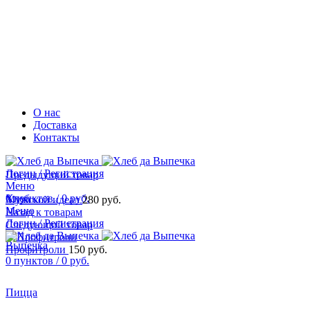
О нас
Доставка
Контакты
Логин / Регистрация
Предыдущий товар
Меню
0
Хлеб
пунктов
/
0
руб.
Мужской идеал
280
руб.
Меню
Назад к товарам
Логин / Регистрация
Следующий товар
Выпечка
Профитроли
150
руб.
0
пунктов
/
0
руб.
Пицца
Увеличить