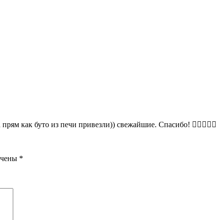
 прям как буто из печи привезли)) свежайшие. Спасибо! 👌🏻👍🏻😍
ечены
*