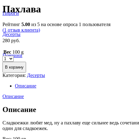
Пахлава
Пироги
Рейтинг
5.00
из 5 на основе опроса
1
пользователя
(
1
отзыв клиента)
Десерты
280
руб.
Вес
100 g
Пончини
В корзину
Категория:
Десерты
Описание
Описание
Описание
Сладкоежки любят мед, ну а пахлаву еще сильнее ведь сочетан
один для сладкоежек.
Вес: 100 гр.