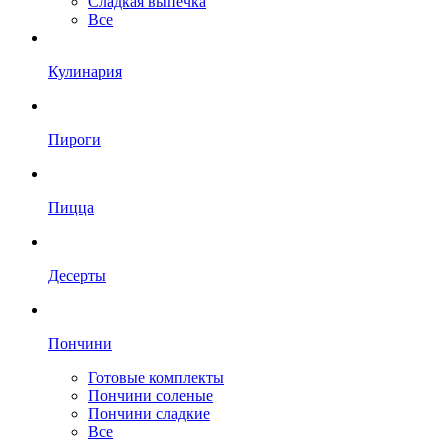
Сладкая выпечка
Все
Кулинария
Пироги
Пицца
Десерты
Пончини
Готовые комплекты
Пончини соленые
Пончини сладкие
Все