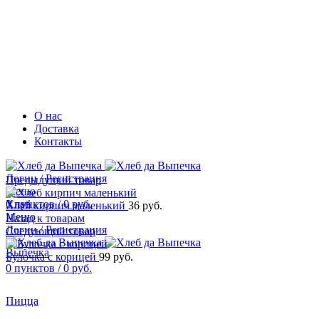
О нас
Доставка
Контакты
Логин / Регистрация
Предыдущий товар
Меню
0
Хлеб
пунктов
/
0
руб.
Хлеб кирпич маленький
36
руб.
Меню
Назад к товарам
Логин / Регистрация
Следующий товар
Выпечка
Булочка с корицей
99
руб.
0
пунктов
/
0
руб.
Пицца
Увеличить