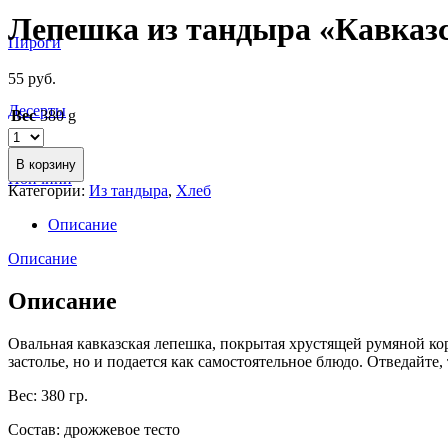
Лепешка из тандыра «Кавказ
Пироги
55
руб.
Десерты
Вес
380 g
В корзину
Пончини
Категории:
Из тандыра
,
Хлеб
Описание
Описание
Описание
Овальная кавказская лепешка, покрытая хрустящей румяной кор
застолье, но и подается как самостоятельное блюдо. Отведайте
Вес: 380 гр.
Состав: дрожжевое тесто