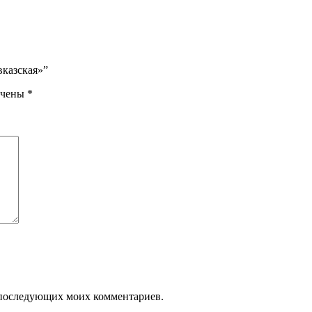
вказская»”
ечены
*
ля последующих моих комментариев.