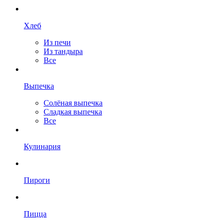
Хлеб
Из печи
Из тандыра
Все
Выпечка
Солёная выпечка
Сладкая выпечка
Все
Кулинария
Пироги
Пицца