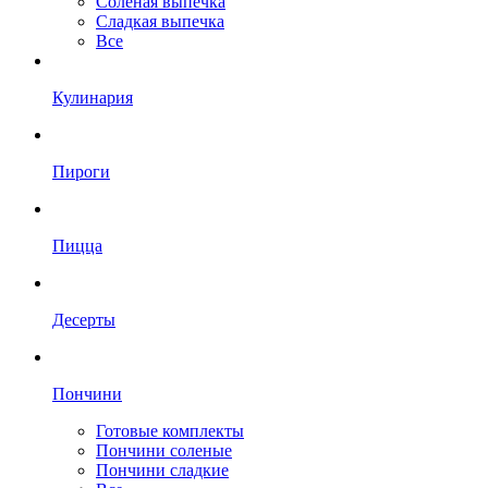
Солёная выпечка
Сладкая выпечка
Все
Кулинария
Пироги
Пицца
Десерты
Пончини
Готовые комплекты
Пончини соленые
Пончини сладкие