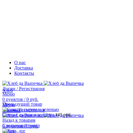
О нас
Доставка
Контакты
Логин / Регистрация
Хлеб
Меню
0
пунктов
/
0
руб.
Предыдущий товар
Меню
Логин / Регистрация
Выпечка
Самса с сыром и зеленью
145
руб.
Назад к товарам
Следующий товар
0
пунктов
/
0
руб.
Пицца