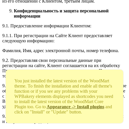
из его отношений с Клиентом, третьим лицам.
Конфиденциальность и защита персональной
информации
9.1. Предоставление информации Клиентом:
9.1.1. При регистрации на Сайте Клиент предоставляет
следующую информацию:
Фамилия, Имя, адрес электронной почты, номер телефона.
9.2. Предоставляя свои персональные данные при
регистрации на сайте, Клиент соглашается на их обработку
Продавцом, в том числе и в целях продвижения Продавцом
товаров и услуг.
You just installed the latest version of the WoodMart
9.2.1. Если Клиент не желает, чтобы его персональные данные
theme. To finish the installation and enable all theme's
обрабатывались, то он должен обратиться в Службу по работе
function or if you see any problems with your
с клиентами Продавца через форму Обратной связи на Сайте.
WPBakery elements displayed as shortcodes you need
В таком случае вся полученная от Клиента информация
to install the latest version of the WoodMart Core
удаляется из клиентской базы Продавца.
Plugin too. Go to
Appearance -> Install plugins
and
click on "Install" or "Update" button.
9.3. Использование информации предоставленной Клиентом
и получаемой Продавцом.