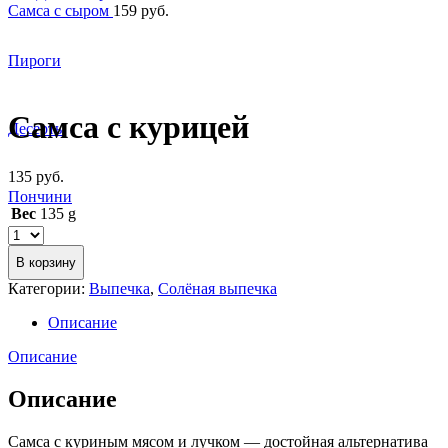
Самса с сыром
159
руб.
Пироги
Увеличить
Самса с курицей
Десерты
135
руб.
Пончини
Вес
135 g
В корзину
Категории:
Выпечка
,
Солёная выпечка
Описание
Описание
Описание
Самса с куриным мясом и лучком — достойная альтернатива