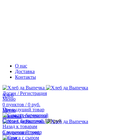
О нас
Доставка
Контакты
Логин / Регистрация
Хлеб
Меню
0
пунктов
/
0
руб.
Предыдущий товар
Меню
Логин / Регистрация
Выпечка
Самса с бараниной
180
руб.
Назад к товарам
Следующий товар
0
пунктов
/
0
руб.
Пицца