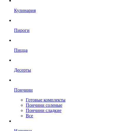
Кулинария
Пироги
Пицца
Десерты
Пончини
Готовые комплекты
Пончини соленые
Пончини сладкие
Все
Напитки