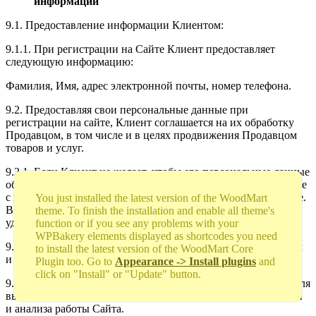
информации
9.1. Предоставление информации Клиентом:
9.1.1. При регистрации на Сайте Клиент предоставляет
следующую информацию:
Фамилия, Имя, адрес электронной почты, номер телефона.
9.2. Предоставляя свои персональные данные при
регистрации на сайте, Клиент соглашается на их обработку
Продавцом, в том числе и в целях продвижения Продавцом
товаров и услуг.
9.2.1. Если Клиент не желает, чтобы его персональные данные
обрабатывались, то он должен обратиться в Службу по работе
с клиентами Продавца через форму Обратной связи на Сайте.
You just installed the latest version of the WoodMart
В таком случае вся полученная от Клиента информация
theme. To finish the installation and enable all theme's
удаляется из клиентской базы Продавца.
function or if you see any problems with your
WPBakery elements displayed as shortcodes you need
9.3. Использование информации предоставленной Клиентом
to install the latest version of the WoodMart Core
и получаемой Продавцом.
Plugin too. Go to
Appearance -> Install plugins
and
click on "Install" or "Update" button.
9.3.1 Продавец использует информацию Клиента на Сайте для
выполнения своих обязательств перед Клиентом; для оценки
и анализа работы Сайта.