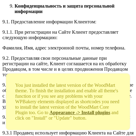
Конфиденциальность и защита персональной
информации
9.1. Предоставление информации Клиентом:
9.1.1. При регистрации на Сайте Клиент предоставляет
следующую информацию:
Фамилия, Имя, адрес электронной почты, номер телефона.
9.2. Предоставляя свои персональные данные при
регистрации на сайте, Клиент соглашается на их обработку
Продавцом, в том числе и в целях продвижения Продавцом
товаров и услуг.
9.2.1. Если Клиент не желает, чтобы его персональные данные
You just installed the latest version of the WoodMart
обрабатывались, то он должен обратиться в Службу по работе
theme. To finish the installation and enable all theme's
с клиентами Продавца через форму Обратной связи на Сайте.
function or if you see any problems with your
В таком случае вся полученная от Клиента информация
WPBakery elements displayed as shortcodes you need
удаляется из клиентской базы Продавца.
to install the latest version of the WoodMart Core
Plugin too. Go to
Appearance -> Install plugins
and
9.3. Использование информации предоставленной Клиентом
click on "Install" or "Update" button.
и получаемой Продавцом.
9.3.1 Продавец использует информацию Клиента на Сайте для