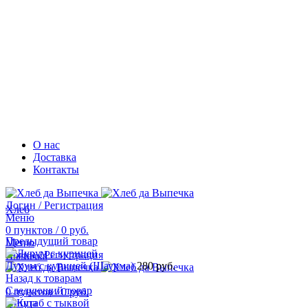
О нас
Доставка
Контакты
Логин / Регистрация
Хлеб
Меню
0
пунктов
/
0
руб.
Предыдущий товар
Меню
Логин / Регистрация
Выпечка
Дурум с курицей (Шаурма)
280
руб.
Назад к товарам
Следующий товар
0
пунктов
/
0
руб.
Пицца