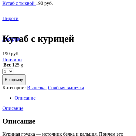
Кутаб с тыквой
190
руб.
Пироги
Увеличить
Кутаб с курицей
Десерты
190
руб.
Пончини
Вес
125 g
В корзину
Категории:
Выпечка
,
Солёная выпечка
Описание
Описание
Описание
Куриная грудка — источник белка и кальция. Причем это