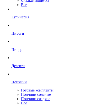
Сладкая выпечка
Все
Кулинария
Пироги
Пицца
Десерты
Пончини
Готовые комплекты
Пончини соленые
Пончини сладкие
Все